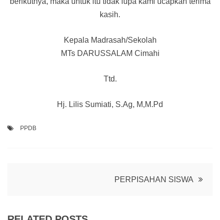
berikutnya, maka untuk itu tidak lupa kami ucapkan terima
kasih.
Kepala Madrasah/Sekolah
MTs DARUSSALAM Cimahi
Ttd.
Hj. Lilis Sumiati, S.Ag, M,M.Pd
PPDB
Navigasi
PERPISAHAN SISWA
pos
RELATED POSTS